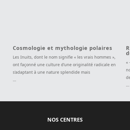
Cosmologie et mythologie polaires
R
d
Les Inuits, dont le nom signifie « les vrais hommes »,
« 
ont façonné une culture d’une originalité radicale en
no
s’adaptant à une nature splendide mais
de
...
...
NOS CENTRES