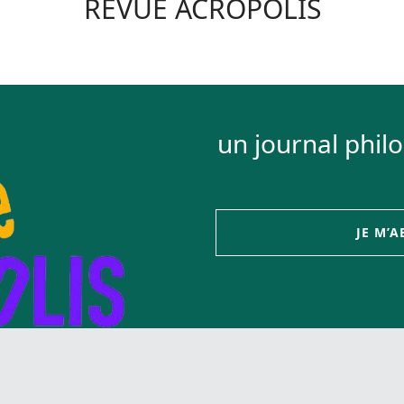
REVUE ACROPOLIS
un journal phil
JE M’