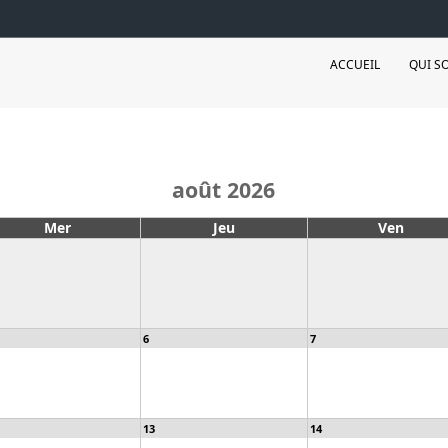
ACCUEIL
QUI S
août 2026
Mer
Jeu
Ven
6
7
13
14